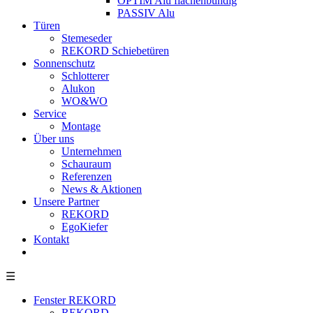
OPTIM Alu flächenbündig
PASSIV Alu
Türen
Stemeseder
REKORD Schiebetüren
Sonnenschutz
Schlotterer
Alukon
WO&WO
Service
Montage
Über uns
Unternehmen
Schauraum
Referenzen
News & Aktionen
Unsere Partner
REKORD
EgoKiefer
Kontakt
☰
Fenster REKORD
REKORD