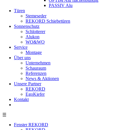
OPTIM Alu flächenbündig
PASSIV Alu
Türen
Stemeseder
REKORD Schiebetüren
Sonnenschutz
Schlotterer
Alukon
WO&WO
Service
Montage
Über uns
Unternehmen
Schauraum
Referenzen
News & Aktionen
Unsere Partner
REKORD
EgoKiefer
Kontakt
☰
Fenster REKORD
REKORD